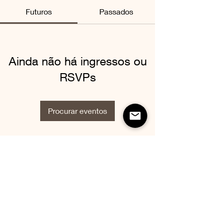
Futuros
Passados
Ainda não há ingressos ou
RSVPs
Procurar eventos
MOVIMENTO INFORMATIVO DA
SOCIEDADE
SEM FINS LUCRATIVOS
NÃO VENDEMOS PRODUTOS
aterroterapia@gmail.com
©2020 Criado com muito significado