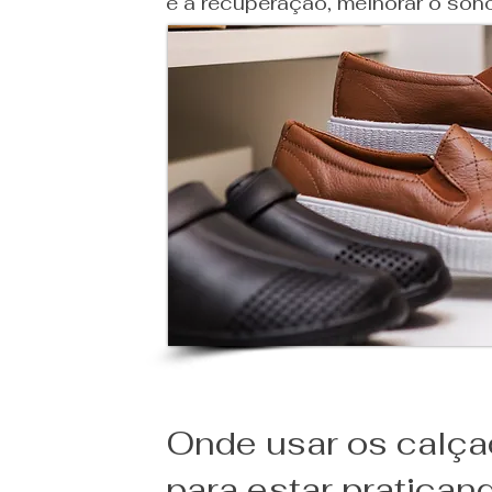
e a recuperação, melhorar o son
Onde usar os calça
para estar pratican