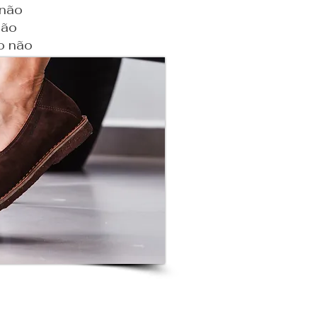
 não
não
o não