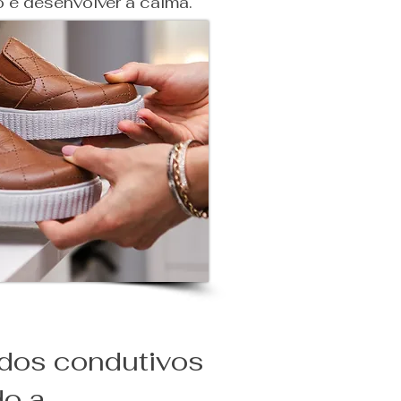
o e desenvolver a calma.
dos condutivos
do a