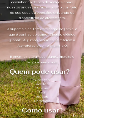
caminhando de pés de
scalços como
nossos ancestrais faziam, ou no conforto
da sua casa ou escritório utilizando os
dispositivos de aterramento.
A superfície da Terra tem carga negativa, o
que é conhecido como “Circuito elétrico
global” . Algumas pessoas se referem a
Aterroterapia como vitamina G.
É energia natural, abundante, gratuita e
segura para você!
Quem pode usar?
Crianças
Adultos
Atletas
Pets
Idosos
Enfermos
Como usar?