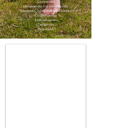
Dormindo
Relaxando ou meditando
Sentado, comendo ou lendo
Cozinhando
Trabalhando
Dirigindo
Beijando