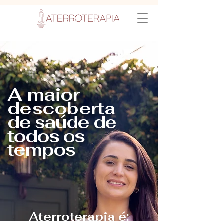
Aterramento
A maior
descoberta
de saúde de
todos os
tempos
Aterroterapia é: