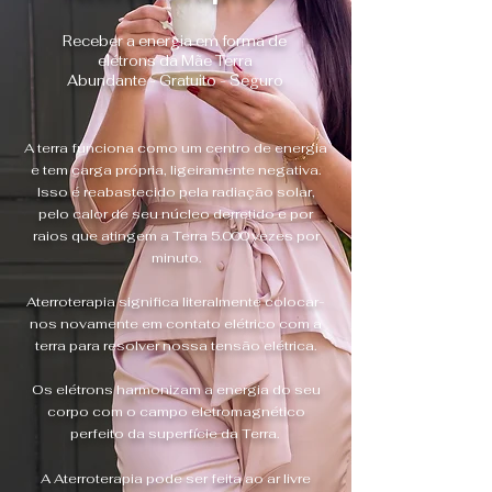
Receber a energia em forma de
elétrons da Mãe Terra
Abundante - Gratuito - Seguro
A terra funciona como um centro de energia
e tem carga própria, ligeiramente negativa.
Isso é reabastecido pela radiação solar,
pelo calor de seu núcleo derretido e por
raios que atingem a Terra 5.000 vezes por
minuto.
Aterroterapia significa literalmente colocar-
nos novamente em contato elétrico com a
terra para resolver nossa tensão elétrica.
Os e
létrons harmonizam a energia do seu
corpo
com o campo eletromagnético
perfeito da superfície da Terra.
A Aterroterapia pode ser feita ao ar livre