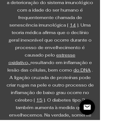
a deterioração do sistema imunológico
com a idade do ser humano é
frequentemente chamada de
senescência imunológica [
14
]. Uma
teoria médica afirma que o declínio
geral inexorável que ocorre durante o
processo de envelhecimento é
causado pelo
estresse
oxidativo,
resultando em inflamação e
lesão das células, bem como
do DNA
.
A ligação cruzada de proteínas pode
criar rugas na pele e outro processo de
inflamação de baixo grau ocorre no
cérebro [
15
]. O diabetes tipo 2
também aumenta à medida que
envelhecemos. Na verdade, somente
nos EUA, estima-se que 11,3% da
população dos EUA seja diabética e
38,0% da população adulta seja pré-