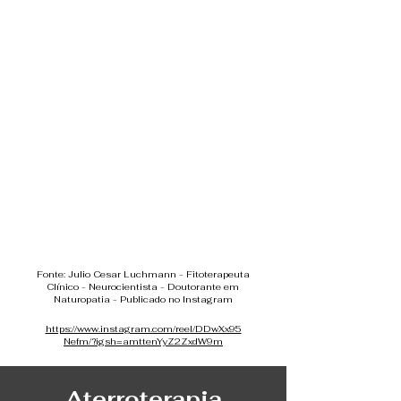
Fonte: Julio Cesar Luchmann - Fitoterapeuta
Clínico - Neurocientista - Doutorante em
Naturopatia - Publicado no Instagram
https://www.instagram.com/reel/DDwXx95
Nefm/?igsh=amttenYyZ2ZxdW9m
Aterroterapia